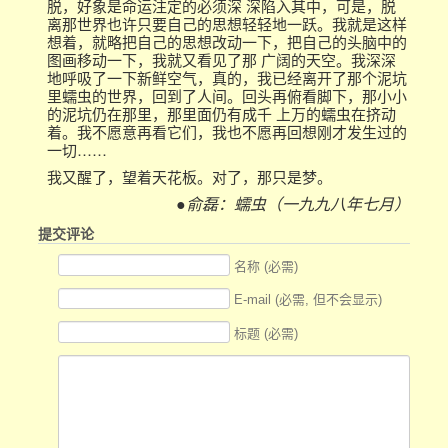
脱，好象是命运注定的必须深 深陷入其中，可是，脱
离那世界也许只要自己的思想轻轻地一跃。我就是这样
想着，就略把自己的思想改动一下，把自己的头脑中的
图画移动一下，我就又看见了那 广阔的天空。我深深
地呼吸了一下新鲜空气，真的，我已经离开了那个泥坑
里蠕虫的世界，回到了人间。回头再俯看脚下，那小小
的泥坑仍在那里，那里面仍有成千 上万的蠕虫在挤动
着。我不愿意再看它们，我也不愿再回想刚才发生过的
一切……
我又醒了，望着天花板。对了，那只是梦。
●俞磊：蠕虫（一九九八年七月）
提交评论
名称 (必需)
E-mail (必需, 但不会显示)
标题 (必需)