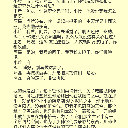
小玲：得了吧，阿王，别瞎猜了，你倒是给他相相看，
这梦究竟是什么意思？
王者：阿磊，你这梦说完了吗，小玲，他没说完我怎么
相呀。
阿磊：当然没有，唉，说起来挺累的，主要就是上面这
些，我也懒得多说。
小玲：我看，阿磊，你该去睡觉了，明天还得上班的。
BJ：小玲这么关心阿磊呀，怎么从来没这样关心我过？
王者：嘿嘿，这BJ就是醋性足，人家劝阿磊该睡了，你
都吃醋。
阿磊：是的，我真的困了，我真该去睡了，你们慢聊
吧。
小玲：白
BJ：睡好，别再做这梦了。
阿磊：再做我就再打开电脑来找你们，哈哈。
阿磊：真的走了，各位再见！
我的确是困了，也不管他们再说什么，关了电脑就倒床
睡觉。可是那些蠕虫却始终出现在我脑海之中。就在那
里，就是那个小小的阴暗潮 湿的泥坑之中，那个地方
没有阳光，没有新鲜空气，更看不见蔚蓝的天空，那个
地方是黑暗的，也是肮脏和卑鄙的。而那成千上万的蠕
虫就在那里在挤来挤去，为了 在它们那个世界中有一
个所谓的空间，也为了那种它们要争取的东西，那种也
许我们人类永远无法理解的事情而你争我夺。