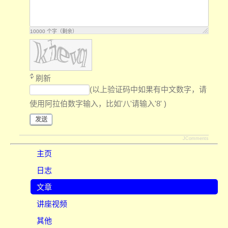
10000
个字（剩余）
刷新
(以上验证码中如果有中文数字，请
使用阿拉伯数字输入，比如'八'请输入'8' )
发送
JComments
主页
日志
文章
讲座视频
其他