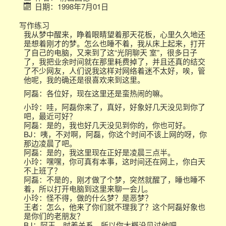
日期：1998年7月01日
写作练习
我从梦中醒来，睁着眼睛望着那天花板，心里久久地还
是想着刚才的梦。怎么也睡不着，我从床上起来，打开
了自己的电脑，又来到了这“光阴聊天 室”，很多日子
了，我把业余时间就在那里耗费掉了，并且还真的结交
了不少网友，人们说我这样对网络着迷不太好，唉，管
他呢，我的确还是很喜欢来到这里。
阿磊：各位好，现在这里还是蛮热闹的嘛。
小玲：哇，阿磊你来了，真好，好象好几天没见到你了
吧，最近可好？
阿磊：是的，我也好几天没见到你的，你也可好。
BJ：咦，不对啊，阿磊，你这个时间不该上网的呀，你
那边凌晨了吧。
阿磊：是的，我这里现在正好是凌晨三点半。
小玲：嘿嘿，你可真有本事，这时间还在网上，你白天
不上班了？
阿磊：不是的，刚才做了个梦，突然就醒了，睡也睡不
着，所以打开电脑到这里来聊一会儿。
小玲：怪不得，做的什么梦？是恶梦？
王者：怎么，他来了你们就不理我了？这个阿磊好象也
是你们的老朋友？
BJ：阿王，时差关系，所以你大概没见过他吧。