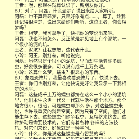
王者：哦，那现在就算认识了，新朋友你好。
BJ：对了，阿磊，什么恶梦？说出来给大家听听。
阿磊：也不算是恶梦，只是好象有点.......，算了，趁我
还记得很清楚，说出来给你们听听，这位王者，你会相
梦吗？
王者：相梦，我可拿手了，快把你的梦说出来吧。
阿磊：我也不知怎么，反正就是梦见地上有个泥坑，一
个很小的泥的坑。
王者：泥坑？让我想想，这代表什么。
小玲：阿王，别打差，听他说完。
阿磊：虽然只是个很小的泥坑，里面却生活着许多蠕
虫，好象很多很多，可以说有成千上万条吧。
小玲：这算什么梦，蠕虫？很恶心的东西。
BJ：象是恐怖片，我最喜欢看恐怖片了，快说下去。
王者：你们也别打差，让他快说完好让我显示一下我相
梦的水平。
阿磊：这些成千上万的蠕虫都挤在这么一个小小的泥坑
里，他们永生永世一代又一代就生活在那个地方。那个
地方很小，很暗，可是蠕虫却那么 多，对这些蠕虫来
说，也许最重要的就是空间，因为只有了空间，他们才
能生存下去。这些蠕虫们你争我夺，互相挤来挤去。这
种挤动是需要技术的，它们有着各种 各样的方法技
巧。对它们来说，好象就是一种学问。
小玲：什么，你是说这些蠕虫是有智慧的吗？
阿磊：这我也说不清楚，好象它们都是有智力的，好象