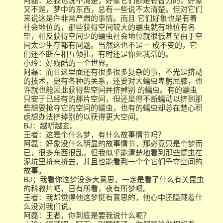
又不是，梦中的东西，总有一些说不太清楚。但对它们
来说这是件非常严肃的事情。而且 它们好象也是有着
社会地位的，那些获得空间较大的蠕虫就有地位有名
望，相反获得空间少的蠕虫社会地位就很低甚至由于空
间太少生存都有问题。当然这也不是一 成不变的，它
们还不断在相互倾扎，有时还是你死我活的。
小玲：好残酷的一个世界。
阿磊：而且这里面还有很多很多复杂的事，不光是挤动
的技术，更有各种的关系，还要对大蠕虫卑躬屈膝，也
许就也能因此获得些空间并挤掉别 的蠕虫。有的蠕虫
只安于已经有的那片空间，但还是得不断蠕动以挤到那
些想要抢夺它的空间的蠕虫，也有的蠕虫却总在楚心积
虑想办法挤掉别的以获得更大空间。
BJ：越听越玄。
王者：这是个什么梦，有什么故事情节吗？
阿磊：好象没什么明显的故事情节，那必竟只是个梦而
已，很多东西很乱，但我似乎能清楚地看到那些蠕虫在
泥坑里挤来挤去，并且也能看到一个个它们争夺空间的
故事。
BJ；我看你这梦没多大意思，一定是看了什么有关昆虫
的科教片吧，日有所看，夜有所梦呗。
王者：我却觉得他这梦挺有意思的，他心中还隐藏着什
么没对我们说。
阿磊：王者，你到底是要我说什么呢？