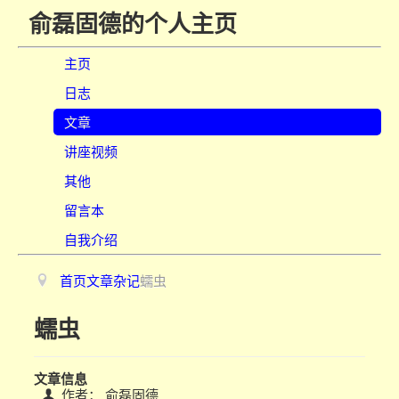
俞磊固德的个人主页
主页
日志
文章
讲座视频
其他
留言本
自我介绍
首页
文章
杂记
蠕虫
蠕虫
文章信息
作者：
俞磊固德