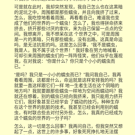
可是就在此时，我却突然发现，我自己怎么也在这黑暗
的泥坑之中，周围都是那些蠕虫，并且向我挤了过来，
怎么，我吃惊地看着周围， 再看看自己，难道我也变
成了他们的世界的一个蠕虫！怎么了，我也得拼命挤来
挤去，挤开那些讨厌的家伙，来为自己保留一点点的空
间。我想离开，我不想呆在这 个世界之中，可是周围
是一片的黑暗，只有那些蠕虫，没有出路。这真是命运
吗，是无法抗拒的吗。这是怎么回事，“我不是蠕虫，
我是人，我不属于这个世界！” 我好象在努力地喊着，
可却引来周围的蠕虫们的一阵阵怪笑，他们似乎在蔑视
我，在对我说：“你是什么？你只是个小小的蠕虫而
已。”
“是吗？我只是一小小的蠕虫而已？”我问我自己，我再
看看周围，这都是什么，命运就是这样安排我的吗？我
就要一直这样跟它们一样 地一生者生活在这个阴暗的
地方吗？我就要跟那些蠕虫一样地为空间而蠕动吗？我
就还在想着，别的蠕虫已经向我挤来，我只能用力挤开
它们，我好象甚至已经学会 了蠕动的技巧，种种生存
在这个世界的肮脏的技术。我甚至已经会利用别的蠕
虫，有时联合些去对付另外些，怎么，我真的已经成为
这个蠕虫的世界的一分子吗？
怎么，这一切是怎么回事？我再问自己，但我突然又想
起了一点，这世上的许多事，好象死死挣扎地无法摆