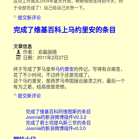
这项工作我从2009年夏天开始，断断续续坚持到今天，终
于全部完成了！自己给自己庆贺一下。
提交新评论
完成了维基百科上马约里安的条目
文章信息
作者：
俞磊固德
日期：2011年2月27日
终于写成了罗马皇帝
马约里安
的传记，写得有点艰苦，
花了不少时间，不过终于还是完成了。
这个马约里安，是西罗马帝国接近崩溃之时，最后一个
有为之君，结局很是悲惨。
提交新评论
完成了维基百科阿维图斯的条目
Joomla的新浪微博插件V0.3.2
完成了君士坦提乌斯三世的条目
Joomla的新浪微博插件v0.3.0