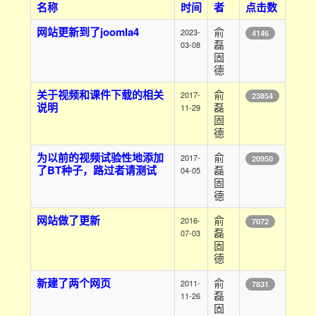
名称
时间
者
点击数
网站更新到了joomla4
俞
2023-
4146
磊
03-08
固
德
关于视频和课件下载的相关
俞
2017-
23854
说明
磊
11-29
固
德
为以前的视频试验性地添加
俞
2017-
20950
了BT种子，路过者请测试
磊
04-05
固
德
网站做了更新
俞
2016-
7072
磊
07-03
固
德
新建了两个网页
俞
2011-
7831
磊
11-26
固