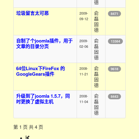
德
垃圾留言太可恶
俞
2009-
8471
磊
09-12
固
德
自制了个joomla插件，用于
俞
2009-
13384
文章的目录分页
磊
02-06
固
德
64位Linux下FireFox 的
俞
2008-
9618
GoogleGears插件
磊
11-21
固
德
升级到了joomla 1.5.7，同
俞
2008-
8443
时更换了虚拟主机
磊
11-04
固
德
第 1 页 共 4 页