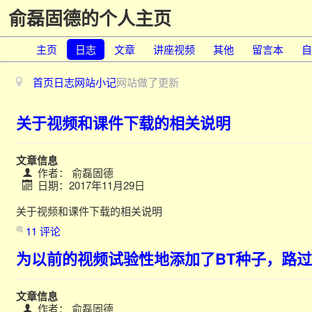
俞磊固德的个人主页
主页
日志
文章
讲座视频
其他
留言本
自
首页
日志
网站小记
网站做了更新
关于视频和课件下载的相关说明
文章信息
作者：
俞磊固德
日期：2017年11月29日
关于视频和课件下载的相关说明
11 评论
为以前的视频试验性地添加了BT种子，路
文章信息
作者：
俞磊固德