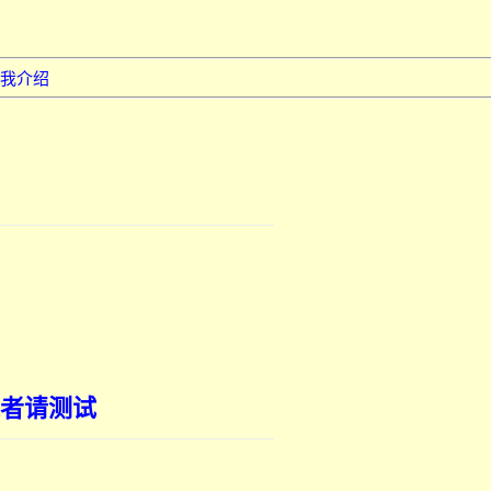
我介绍
过者请测试