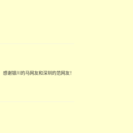
，感谢银川的马网友和深圳的范网友！