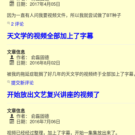
日期：2017年4月05日
因为一直有人问我要视频文件，所以我就尝试做了BT种子
2 评论
天文学的视频全部加上了字幕
文章信息
作者：
俞磊固德
日期：2016年8月02日
被我的拖延症耽搁了好几年的天文学的视频终于全部加上了字幕
提交新评论
开始放出文艺复兴讲座的视频了
文章信息
作者：
俞磊固德
日期：2016年7月06日
视频已经经过整理，加上了字幕，开始一集集放出来了。