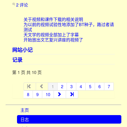
2 评论
关于视频和课件下载的相关说明
为以前的视频试验性地添加了BT种子，路过者请
测试
天文学的视频全部加上了字幕
开始放出文艺复兴讲座的视频了
网站小记
记录
第 1 页 共 10 页
1
2
3
4
5
6
7
8
9
10
主页
日志