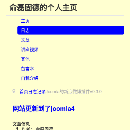
俞磊固德的个人主页
主页
日志
文章
讲座视频
其他
留言本
自我介绍
首页
日志
记录
Joomla的新浪微博插件v0.3.0
网站更新到了joomla4
文章信息
作者：
俞磊固德