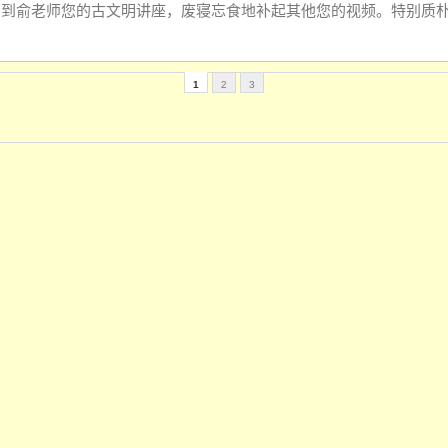
，看到俞老师您的古文明讲座，废寝忘食地补起其
他您的视频。特别质
1
2
3