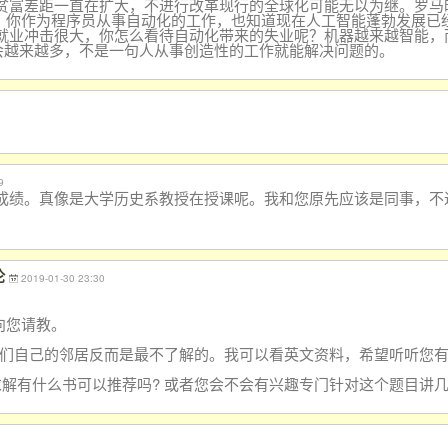
贫富差距一直在扩大，不进行改革现行的全球化可能无以为继。罗马时
子，你作为程序员从事自动化的工作，也知道现在人工智能蓬勃发展已
就业冲击很大，你怎么看待自动化带来的失业呢？机器越来越智能，
会越来越多，不是一句人从事创造性的工作就能解决问题的。
9
成绩。真像是大学历史系教授在授课呢。我和您原先应
该是同事，不
论
2019-01-30 23:30
向您请教。
我们自己的邻居反而是最不了解的。我可以看英文资料，希望听听您
解有什么书可以推荐吗? 或者您会不会有兴趣专门针对这个题目讲