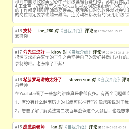
移到中国导致欧美空心中产阶级萎缩有些相似。苏联解体后
4.工业革命初期就有人因为失业仇视发明家烧毁他们的房
的工作都是规则明确重复性高。据我所知财务软件就对会计
的岗位肯定要求也越来越高，连劳动权都没有的“无用阶级”
#18
—
支持
ice_280 对
《自我介绍》
评论
2020-02-03 15:27
支持你！
#17
—
俞先生您好
kirov 对
《自我介绍》
评论
2019-03-21 21:1
很惊叹您能在繁忙的工作之余坚持自己的爱好并做出这样的
录制的吧。老东家了不起！
#16
—
希腊罗马讲的太好了
steven sun 对
《自我介绍》
评
俞老师
在YouTube看了一些您的讲座真是收益良多。有两个问题想
1，有没有什么越南历史的书籍可以推荐吗? 像您所说对于
2，想要了解了解英法第二次百年战争这个大题目，也是想求
#15
—
感激俞老师
lan 对
《自我介绍》
评论
2019-01-22 03:58