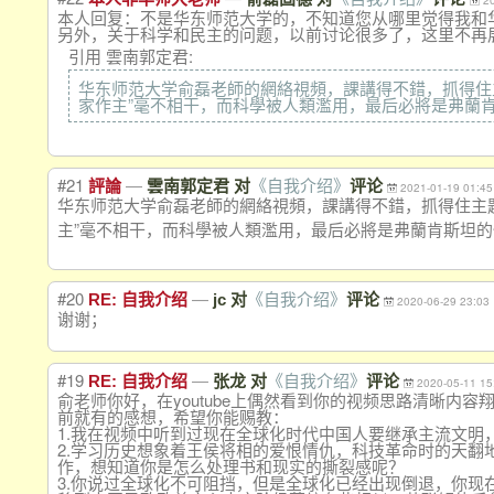
2
本人回复：不是华东师范大学的，不知道您从哪里觉得我和
另外，关于科学和民主的问题，以前讨论很多了，这里不再
引用 雲南郭定君:
华东师范大学俞磊老師的網絡視頻，課講得不錯，抓得住
家作主”毫不相干，而科學被人類濫用，最后必將是弗蘭
#21
—
評論
雲南郭定君 对
《自我介绍》
评论
2021-01-19 01:45
华东师范大学俞磊老師的網絡視頻，課講得不錯，抓得住主
主”毫不相干，而科學被人類濫用，
最后必將是弗蘭肯斯坦的
#20
—
RE: 自我介绍
jc 对
《自我介绍》
评论
2020-06-29 23:03
谢谢；
#19
—
RE: 自我介绍
张龙 对
《自我介绍》
评论
2020-05-11 15
俞老师你好，在youtube上偶然看到你的视频思路清晰
前就有的感想，希望你能赐教：
1.我在视频中听到过现在全球化时代中国人要继承主流文
2.学习历史想象着王侯将相的爱恨情仇，科技革命时的天
作，想知道你是怎么处理书和现实的撕裂感呢？
3.你说过全球化不可阻挡，但是全球化已经出现倒退，你