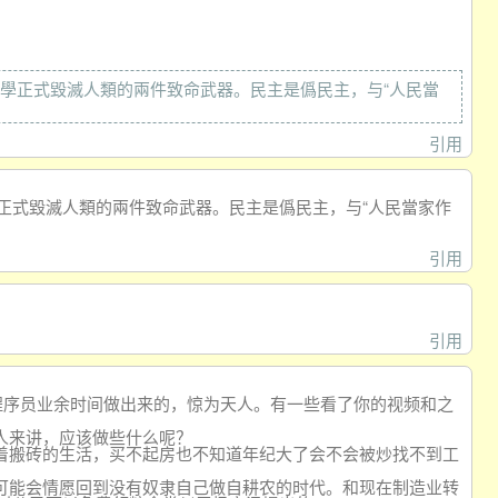
學正式毀滅人類的兩件致命武器。民主是僞民主，与“人民當
引用
正式毀滅人類的兩件致命武器。民主是僞民主，与“人民當家作
引用
引用
个程序员业余时间做出来的，惊为天人。有一些看了你的视频和之
人来讲，应该做些什么呢？
着搬砖的生活，买不起房也不知道年纪大了会不会被炒找不到工
可能会情愿回到没有奴隶自己做自耕农的时代。和现在制造业转