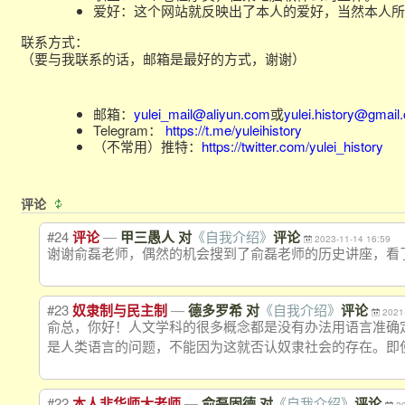
爱好：这个网站就反映出了本人的爱好，当然本人所
联系方式：
（要与我联系的话，邮箱是最好的方式，谢谢）
邮箱：
yulei_mail@aliyun.com
或
yulei.history@gmail
Telegram：
https://t.me/yuleihistory
（不常用）推特：
https://twitter.com/yulei_history
评论
#24
—
评论
甲三愚人 对
《自我介绍》
评论
2023-11-14 16:59
谢谢俞磊老师，偶然的机会搜到了俞磊老师的历史讲座，看
#23
—
奴隶制与民主制
德多罗希 对
《自我介绍》
评论
2021
俞总，你好！人文学科的很多概念都是没有办法用语言准确定
是人类语言的问题，不能因为这
就否认奴隶社会的存在。即
#22
—
本人非华师大老师
俞磊固德 对
《自我介绍》
评论