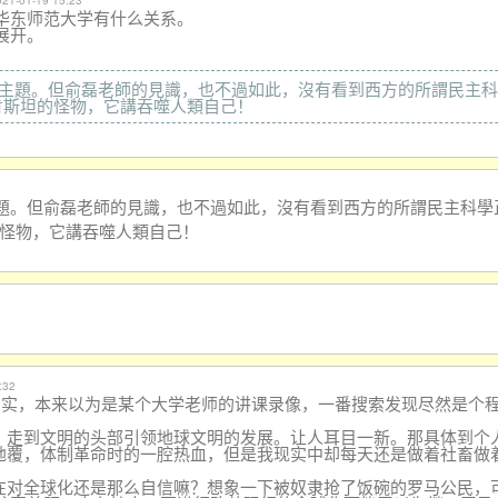
021-01-19 15:23
华东师范大学有什么关系。
展开。
主題。但俞磊老師的見識，也不過如此，沒有看到西方的所謂民主科
肯斯坦的怪物，它講吞噬人類自己！
題。但俞磊老師的見識，也不過如此，沒有看到西方的
所謂民主科學
怪物，它講吞噬人類自己！
:32
内容翔实，本来以为是某个大学老师的讲课录像，一番搜索发现尽然是
明，走到文明的头部引领地球文明的发展。让人耳目一新。那具体到个
翻地覆，体制革命时的一腔热血，但是我现实中却每天还是做着社畜做
现在对全球化还是那么自信嘛？想象一下被奴隶抢了饭碗的罗马公民，