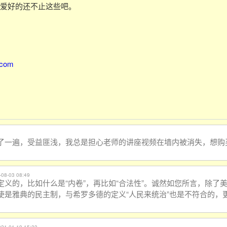
爱好的还不止这些吧。
.com
了一遍，受益匪浅，我总是担心老师的讲座视频在墙内
被消失，想购
-08-03 08:49
义的，比如什么是“内卷”，再比如“合法性”。诚
然如您所言，除了
使是雅典的民主制，与希罗多德的定义“人民来统治”也是不符合的，