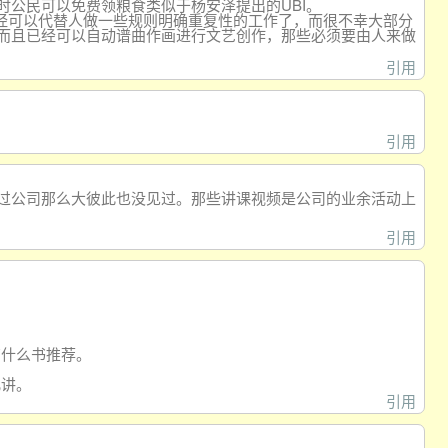
公民可以免费领粮食类似于杨安泽提出的UBI。
经可以代替人做一些规则明确重复性的工作了，而很不幸大部分
而且已经可以自动谱曲作画进行文艺创作，那些必须要由人来做
引用
引用
过公司那么大彼此也没见过。那些讲课视频是公司的业余活动上
引用
有什么书推荐。
几讲。
引用