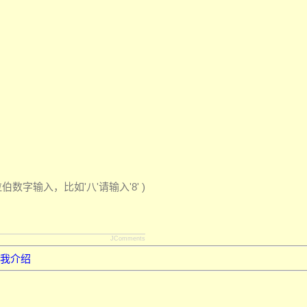
字输入，比如'八'请输入'8' )
JComments
我介绍