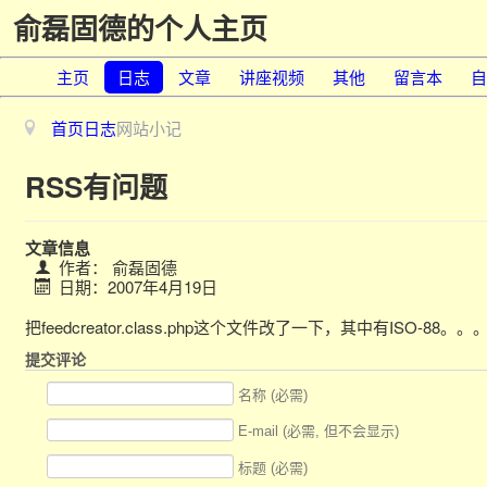
俞磊固德的个人主页
主页
日志
文章
讲座视频
其他
留言本
自
首页
日志
网站小记
RSS有问题
文章信息
作者：
俞磊固德
日期：2007年4月19日
把feedcreator.class.php这个文件改了一下，其中有ISO-88
提交评论
名称 (必需)
E-mail (必需, 但不会显示)
标题 (必需)